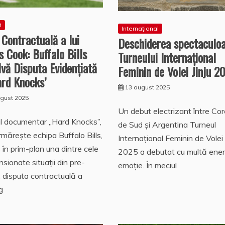
i
Internațional
Contractuală a lui
Deschiderea spectaculoa
 Cook: Buffalo Bills
Turneului Internațional
vă Disputa Evidențiată
Feminin de Volei Jinju 2
ard Knocks’
13 august 2025
ugust 2025
Un debut electrizant între Co
ul documentar „Hard Knocks”,
de Sud și Argentina Turneul
rmărește echipa Buffalo Bills,
Internațional Feminin de Volei 
 în prim-plan una dintre cele
2025 a debutat cu multă energ
nsionate situații din pre-
emoție. În meciul
 disputa contractuală a
g