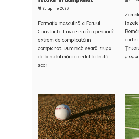
23 aprilie 2026
Zaruri
fazele
Formația masculină a Farului
Români
Constanța traversează o perioadă
cortin
extrem de complicată în
Țintaru
campionat. Duminică seară, trupa
propun
de la malul mării a cedat la limită,
scor