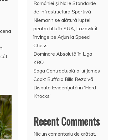
României și Noile Standarde
de Infrastructură Sportivă
Niemann se alătură luptei
pentru titlu în SUA; Lazavik îl
scena
învinge pe Arjun la Speed
Chess
în
Dominare Absolută în Liga
 cât
KBO
Saga Contractuală a lui James
Cook: Buffalo Bills Rezolvă
Disputa Evidențiată în ‘Hard
Knocks’
Recent Comments
Niciun comentariu de arătat.