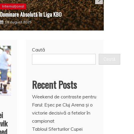
Saga Con
Internațional
Dominare Absolută în Liga KBO
Bills Rez
18 august 2025
14 augu
Caută
Caută
Recent Posts
Weekend de contraste pentru
Farul: Eșec pe Cluj Arena și o
ei
victorie decisivă a fetelor în
vik
campionat
Tabloul Sferturilor Cupei
eed