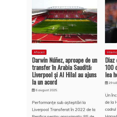
Afaceri
Intern
Darwin Núñez, aproape de un
Diaz
transfer în Arabia Saudită:
100 
Liverpool și Al Hilal au ajuns
lea h
la un acord
29 iu
6 august 2025
Un înc
de la 
Performanțe sub așteptări la
cadrul
Liverpool Transferat în 2022 de la
Hanwh
Benfica pentru aproximativ 85 de