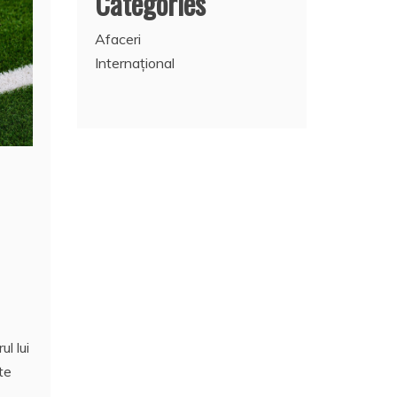
Categories
Afaceri
Internațional
l lui
te