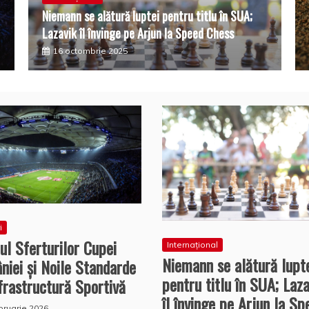
Niemann se alătură luptei pentru titlu în SUA;
Lazavik îl învinge pe Arjun la Speed Chess
16 octombrie 2025
i
ul Sferturilor Cupei
Internațional
Niemann se alătură lupt
iei și Noile Standarde
pentru titlu în SUA; Laza
frastructură Sportivă
îl învinge pe Arjun la Sp
bruarie 2026