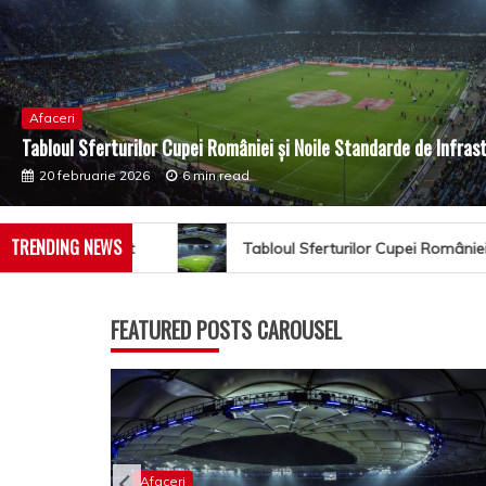
Afaceri
Tabloul Sferturilor Cupei României și Noile Standarde de Infras
20 februarie 2026
6 min read
TRENDING NEWS
Tabloul Sferturilor Cupei României și Noile Standarde de Infr
FEATURED POSTS CAROUSEL
c pe Cluj
Afaceri