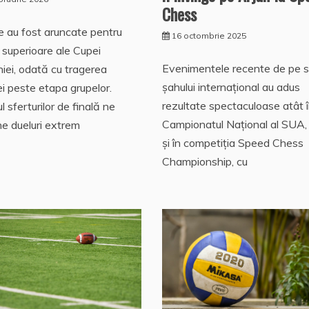
Chess
le au fost aruncate pentru
16 octombrie 2025
 superioare ale Cupei
Evenimentele recente de pe 
ei, odată cu tragerea
șahului internațional au adus
ei peste etapa grupelor.
rezultate spectaculoase atât 
l sferturilor de finală ne
Campionatul Național al SUA,
e dueluri extrem
și în competiția Speed Chess
Championship, cu