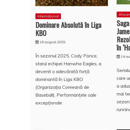
Afacer
Internațional
Saga 
Dominare Absolută în Liga
James
KBO
Rezol
18 august 2025
în ‘H
În sezonul 2025, Cody Ponce,
14 a
starul echipei Hanwha Eagles, a
Serial
devenit o adevărată forță
care u
dominantă în Liga KBO
a adus
(Organizația Coreeană de
mai te
Baseball). Performanțele sale
sezon:
excepționale
runnin