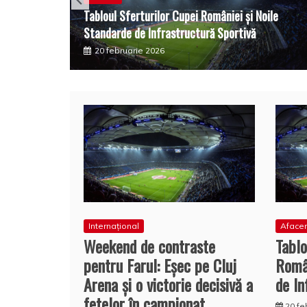
Tabloul Sferturilor Cupei României și Noile
Standarde de Infrastructură Sportivă
20 februarie 2026
Internațional
Afacer
Weekend de contraste
Tablo
pentru Farul: Eșec pe Cluj
Român
Arena și o victorie decisivă a
de In
fetelor în campionat
20 fe