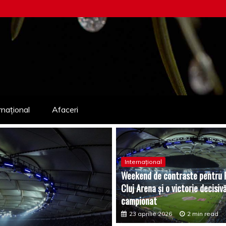
rnațional
Afaceri
Internațional
Weekend de contraste pentru F
Cluj Arena și o victorie decisivă
campionat
23 aprilie 2026
2 min read