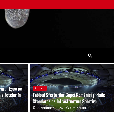
arul: Eșec pe
Afaceri
 a fetelor în
Tabloul Sferturilor Cupei României și Noile
Standarde de Infrastructură Sportivă
20 februarie 2026
6 min read