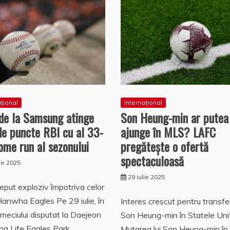
ațional
Internațional
 de la Samsung atinge
Son Heung-min ar putea
de puncte RBI cu al 33-
ajunge în MLS? LAFC
ome run al sezonului
pregătește o ofertă
spectaculoasă
lie 2025
29 iulie 2025
eput exploziv împotriva celor
Hanwha Eagles Pe 29 iulie, în
Interes crescut pentru transferu
 meciului disputat la Daejeon
Son Heung-min în Statele Uni
a Life Eagles Park
Mutarea lui Son Heung-min în