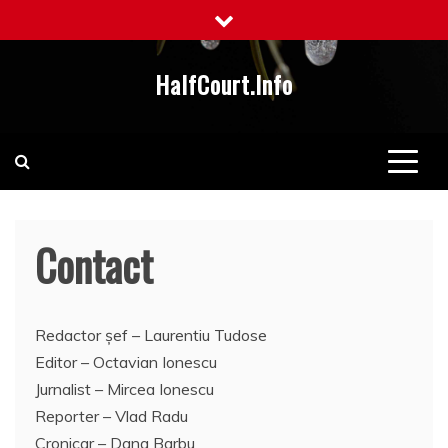
Skip
to
content
HalfCourt.Info
Contact
Redactor șef – Laurentiu Tudose
Editor – Octavian Ionescu
Jurnalist – Mircea Ionescu
Reporter – Vlad Radu
Cronicar – Dana Barbu