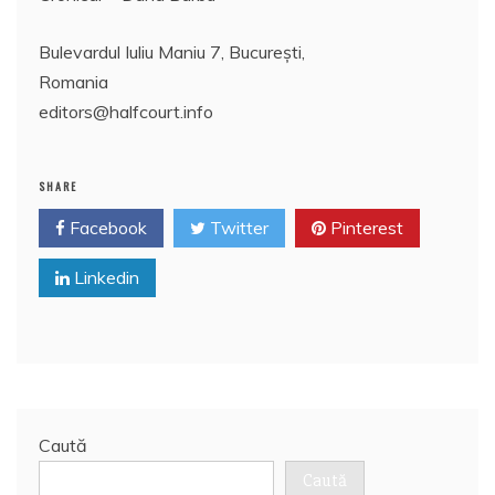
Bulevardul Iuliu Maniu 7, București,
Romania
editors@halfcourt.info
SHARE
Facebook
Twitter
Pinterest
Linkedin
Caută
Caută