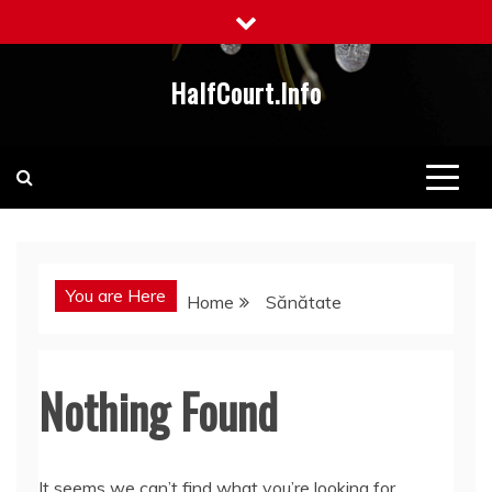
Skip
to
content
HalfCourt.Info
You are Here
Home
Sănătate
Nothing Found
It seems we can’t find what you’re looking for.