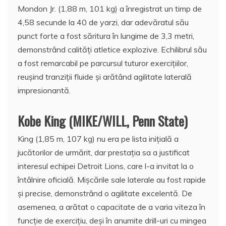
Mondon Jr. (1,88 m, 101 kg) a înregistrat un timp de
4,58 secunde la 40 de yarzi, dar adevăratul său
punct forte a fost săritura în lungime de 3,3 metri,
demonstrând calități atletice explozive. Echilibrul său
a fost remarcabil pe parcursul tuturor exercițiilor,
reușind tranziții fluide și arătând agilitate laterală
impresionantă.
Kobe King (MIKE/WILL, Penn State)
King (1,85 m, 107 kg) nu era pe lista inițială a
jucătorilor de urmărit, dar prestația sa a justificat
interesul echipei Detroit Lions, care l-a invitat la o
întâlnire oficială. Mișcările sale laterale au fost rapide
și precise, demonstrând o agilitate excelentă. De
asemenea, a arătat o capacitate de a varia viteza în
funcție de exercițiu, deși în anumite drill-uri cu mingea