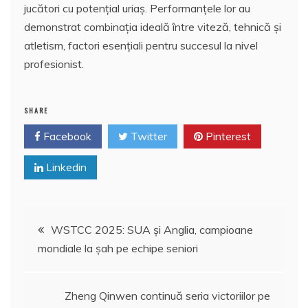
jucători cu potențial uriaș. Performanțele lor au
demonstrat combinația ideală între viteză, tehnică și
atletism, factori esențiali pentru succesul la nivel
profesionist.
SHARE
Facebook
Twitter
Pinterest
Linkedin
Navigare
WSTCC 2025: SUA și Anglia, campioane
mondiale la șah pe echipe seniori
în
articole
Zheng Qinwen continuă seria victoriilor pe