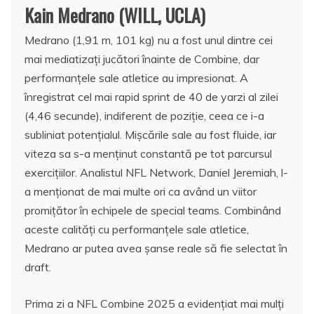
Kain Medrano (WILL, UCLA)
Medrano (1,91 m, 101 kg) nu a fost unul dintre cei
mai mediatizați jucători înainte de Combine, dar
performanțele sale atletice au impresionat. A
înregistrat cel mai rapid sprint de 40 de yarzi al zilei
(4,46 secunde), indiferent de poziție, ceea ce i-a
subliniat potențialul. Mișcările sale au fost fluide, iar
viteza sa s-a menținut constantă pe tot parcursul
exercițiilor. Analistul NFL Network, Daniel Jeremiah, l-
a menționat de mai multe ori ca având un viitor
promițător în echipele de special teams. Combinând
aceste calități cu performanțele sale atletice,
Medrano ar putea avea șanse reale să fie selectat în
draft.
Prima zi a NFL Combine 2025 a evidențiat mai mulți