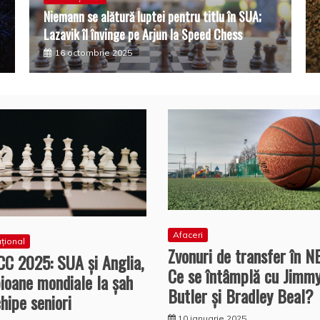
Niemann se alătură luptei pentru titlu în SUA;
Lazavik îl învinge pe Arjun la Speed Chess
16 octombrie 2025
Afaceri
ațional
Zvonuri de transfer în N
C 2025: SUA și Anglia,
Ce se întâmplă cu Jimm
ioane mondiale la șah
Butler și Bradley Beal?
hipe seniori
10 ianuarie 2025