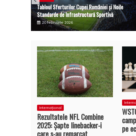
Tabloul Sferturilor Cupei României și Noile
Standarde de Infrastructură Sportivă
20 februarie 2026
Intern
Internațional
WSTC
Rezultatele NFL Combine
camp
2025: Șapte linebacker-i
pe ec
care s-au remarcat