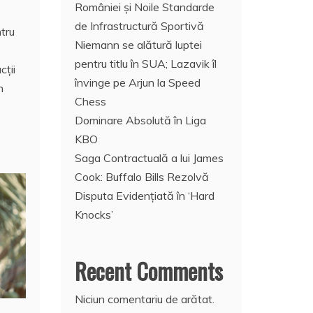
României și Noile Standarde
de Infrastructură Sportivă
tru
Niemann se alătură luptei
pentru titlu în SUA; Lazavik îl
cții
învinge pe Arjun la Speed
n
Chess
Dominare Absolută în Liga
KBO
Saga Contractuală a lui James
Cook: Buffalo Bills Rezolvă
Disputa Evidențiată în ‘Hard
Knocks’
Recent Comments
Niciun comentariu de arătat.