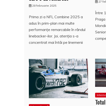
27 fe
28 februarie 2025
Între 
Prima zi a NFL Combine 2025 a
Praga 
adus în prim-plan mai multe
Mondia
performanțe remarcabile în rândul
Senior
linebacker-ilor. Joi, atenția s-a
compet
concentrat mai întâi pe linemenii
Intern
Totu