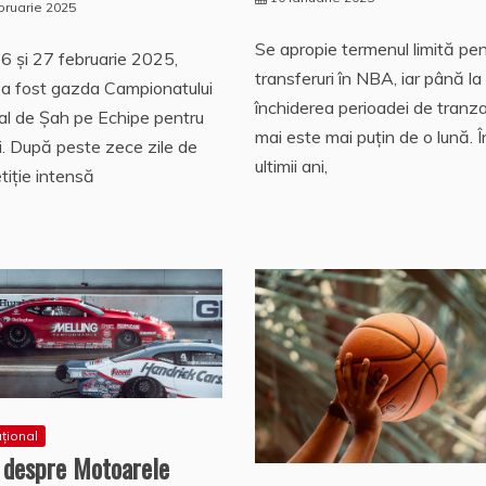
bruarie 2025
Se apropie termenul limită pen
16 și 27 februarie 2025,
transferuri în NBA, iar până la
a fost gazda Campionatului
închiderea perioadei de tranza
l de Șah pe Echipe pentru
mai este mai puțin de o lună. Î
i. După peste zece zile de
ultimii ani,
iție intensă
ațional
l despre Motoarele