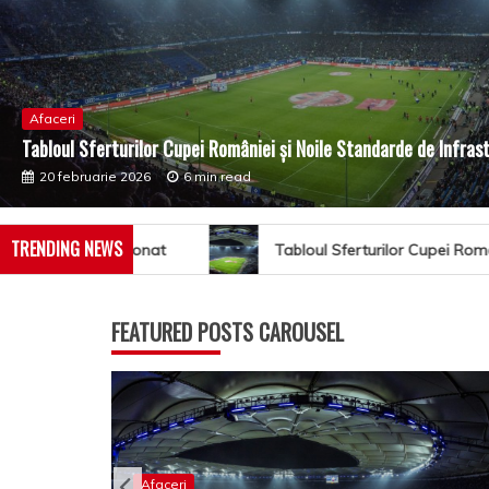
Afaceri
Tabloul Sferturilor Cupei României și Noile Standarde de Infras
20 februarie 2026
6 min read
TRENDING NEWS
ionat
Tabloul Sferturilor Cupei României și Noile Stan
FEATURED POSTS CAROUSEL
c pe Cluj
Afaceri