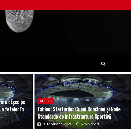
arul: Eșec pe
Afaceri
 a fetelor în
Tabloul Sferturilor Cupei României și Noile
Standarde de Infrastructură Sportivă
20 februarie 2026
6 min read