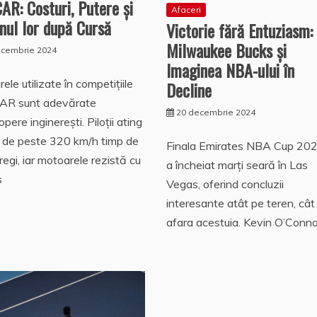
R: Costuri, Putere și
Afaceri
nul lor după Cursă
Victorie fără Entuziasm:
Milwaukee Bucks și
ecembrie 2024
Imaginea NBA-ului în
ele utilizate în competițiile
Decline
R sunt adevărate
20 decembrie 2024
pere inginerești. Piloții ating
 de peste 320 km/h timp de
Finala Emirates NBA Cup 202
tregi, iar motoarele rezistă cu
a încheiat marți seară în Las
s
Vegas, oferind concluzii
interesante atât pe teren, cât 
afara acestuia. Kevin O’Conno