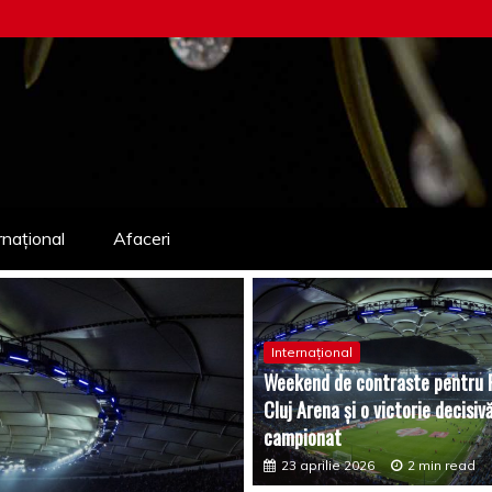
rnațional
Afaceri
Internațional
Weekend de contraste pentru F
Cluj Arena și o victorie decisivă
campionat
23 aprilie 2026
2 min read