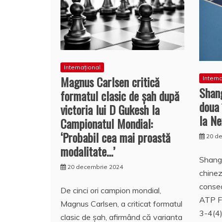
Internațional
Magnus Carlsen critică
Intern
Shan
formatul clasic de șah după
doua 
victoria lui D Gukesh la
la Ne
Campionatul Mondial:
‘Probabil cea mai proastă
20 d
modalitate…’
Shang 
20 decembrie 2024
chinez
consec
De cinci ori campion mondial,
ATP Fi
Magnus Carlsen, a criticat formatul
3-4(4)
clasic de șah, afirmând că varianta