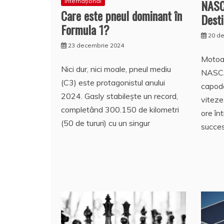
NASCA
Internațional
Care este pneul dominant în
Desti
Formula 1?
20 d
23 decembrie 2024
Motoar
Nici dur, nici moale, pneul mediu
NASCA
(C3) este protagonistul anului
capodo
2024. Gasly stabilește un record,
viteze
completând 300.150 de kilometri
ore în
(50 de tururi) cu un singur
succe