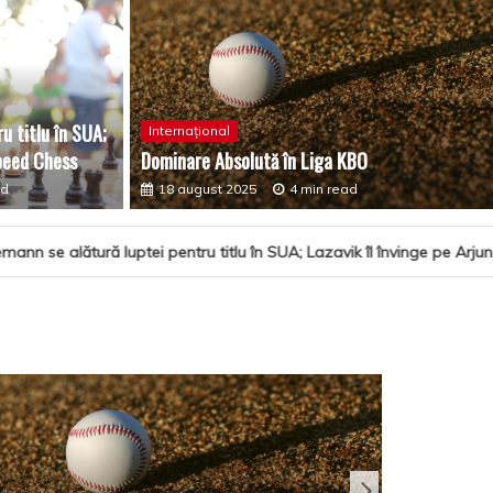
u titlu în SUA;
Internațional
u titlu în SUA; Lazavik îl învinge pe Arjun la Speed Chess
Speed Chess
Dominare Absolută în Liga KBO
ad
ad
18 august 2025
4 min read
ptei pentru titlu în SUA; Lazavik îl învinge pe Arjun la Speed Chess
Afaceri