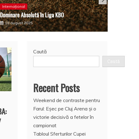
Saga Con
Internațional
Dominare Absolută în Liga KBO
Bills Rez
18 august 2025
14 augu
Caută
Caută
Recent Posts
Weekend de contraste pentru
BA:
Farul: Eșec pe Cluj Arena și o
victorie decisivă a fetelor în
y
campionat
Tabloul Sferturilor Cupei